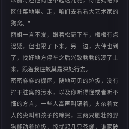
以前哥还他妈住不起这儿呢，得他妈跑郊
区住菜地里。走，咱们去看看大艺术家的
狗窝。”
丽姐一言不发，跟着松哥下车，梅梅有点
迟疑，但也跟了下来。另一边，大伟也到
了，找好地方停车之后兴致勃勃的凑了上
来，跟着我往蚁巢最深处行去。
密密麻麻的棚屋，随地可见的垃圾，没有
排干脏臭的污水，以及你听得懂或者听不
懂的方言，一些人高声叫嚷着，夹杂着女
人的尖叫和孩子的啼哭，三两只肥壮的野
狗翻动着垃圾，惊扰起几只苍蝇，谁家破